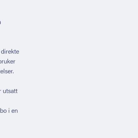
å
 direkte
bruker
elser.
 utsatt
 bo i en