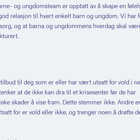
ser som urter i skjeden.
arne- og ungdomsteam er opptatt av å skape en følel
seg forskjellig. Den kan innebære
e umiddelbare komplikasjoner og
god relasjon til hvert enkelt barn og ungdom. Vi har 
, nedverdigelser og annen psykisk vold,
tsettes.
sorg, og at barna og ungdommens hverdag skal vær
og æresdrap. Mange frykter å bli tatt
kturert.
rlatt hos slekt og familie der.
 tilbud til deg som er eller har vært utsatt for vold i 
enker at de ikke kan dra til et krisesenter før de har
siske skader å vise fram. Dette stemmer ikke. Andre er
tsatt for er vold eller ikke, og trenger noen å drøfte d