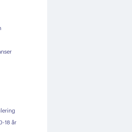
m
anser
lering
0-18 år