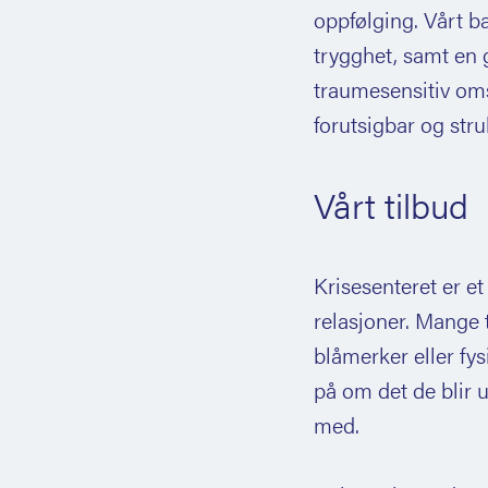
skraping, eller innføring av substan
oppfølging. Vårt b
Den æresrelaterte volden kan arte 
Kjønnslemlestelse kan føre til båd
trygghet, samt en 
negativ sosial kontroll, fysisk vold
langvarige helseplager for de som u
traumesensitiv om
trusler, tvangsekteskap, utstøtelse 
forutsigbar og stru
med til utlandet mot sin vilje og ette
Vårt tilbud
Krisesenteret er et
relasjoner. Mange t
blåmerker eller fy
på om det de blir u
med.