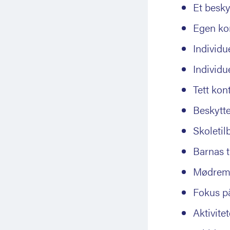
Et besky
Egen ko
Individu
Individu
Tett kon
Beskytte
Skoletil
Barnas 
Mødrem
Fokus på
Aktivite