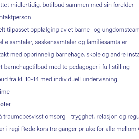
ttet midlertidig, botilbud sammen med sin forelder
ntaktperson
elt tilpasset oppfølging av et barne- og ungdomstea
elle samtaler, søskensamtaler og familiesamtaler
takt med opprinnelig barnehage, skole og andre inst
t barnehagetilbud med to pedagoger i full stilling
bud fra kl. 10-14 med individuell undervisning
time
øter
 traumebesvisst omsorg - trygghet, relasjon og regu
ter i regi Røde kors tre ganger pr uke for alle mellom 