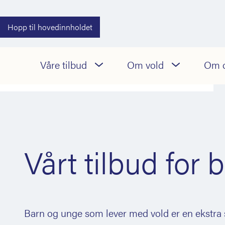
Hopp til hovedinnholdet
22 48 03 80
Våre tilbud
Om vold
Om 
Røm til VG
(døgnåpen)
Vårt tilbud for
Barn og unge som lever med vold er en ekstra s