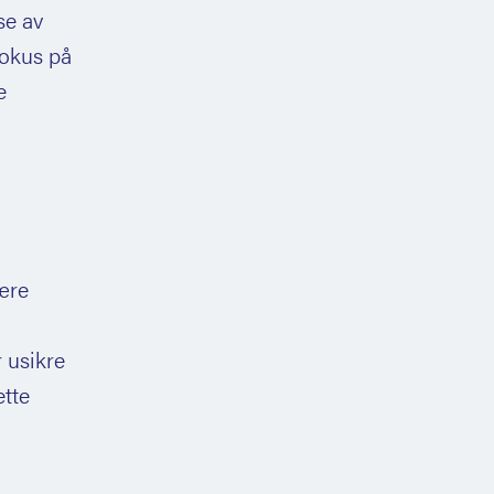
se av
fokus på
e
nære
 usikre
ette