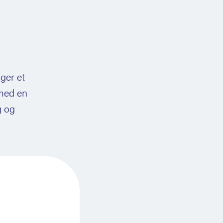
nger et
 med en
g og