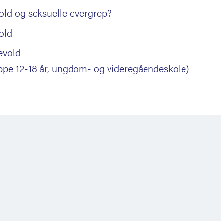
old og seksuelle overgrep?
vold
evold
ppe 12-18 år, ungdom- og videregåendeskole)