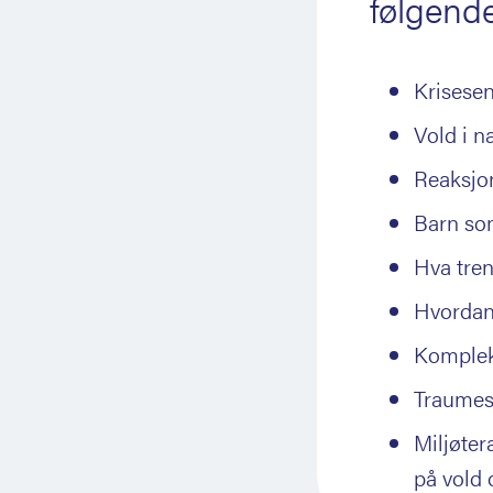
følgend
Krisesen
Vold i n
Reaksjo
Barn som
Hva tren
Hvordan
Komplek
Traumese
Miljøter
på vold 