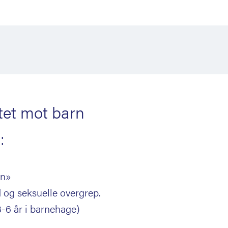
tet mot barn
:
in»
 og seksuelle overgrep.
-6 år i barnehage)