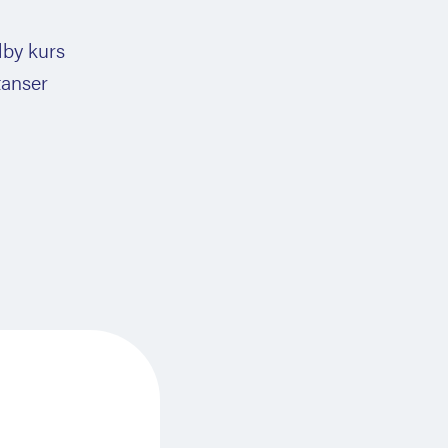
lby kurs
tanser