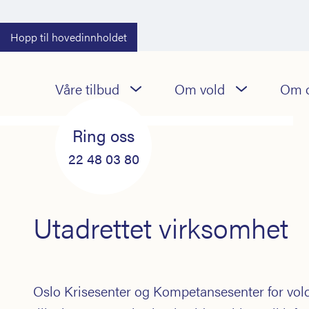
Hopp til hovedinnholdet
22 48 03 80
Våre tilbud
Om vold
Om 
Røm til VG
(døgnåpen)
Ring oss
22 48 03 80
Utadrettet virksomhet
Oslo Krisesenter og Kompetansesenter for vold