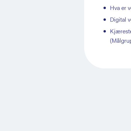
Hva er v
Digital 
Kjærest
(Målgru