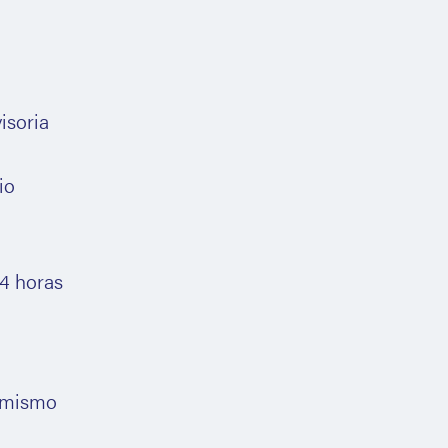
isoria
io
4 horas
l mismo