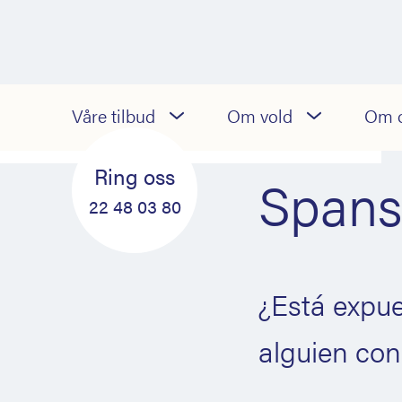
22 48 03 80
Våre tilbud
Om vold
Om 
Røm til VG
(døgnåpen)
Ring oss
Spans
22 48 03 80
¿Está expue
alguien co