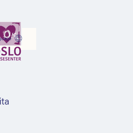
guage
ita